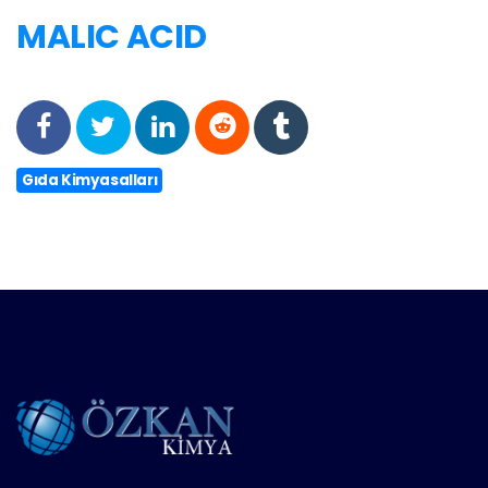
MALIC ACID
Gıda Kimyasalları