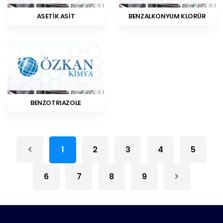
ASETİK ASİT
BENZALKONYUM KLORÜR
BENZOTRIAZOLE
1
2
3
4
5
6
7
8
9