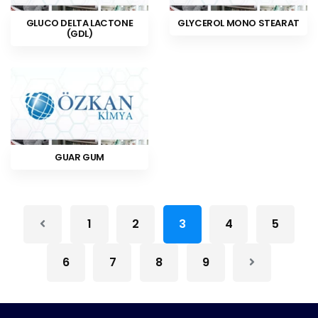
GLUCO DELTA LACTONE
GLYCEROL MONO STEARAT
(GDL)
GUAR GUM
1
2
3
4
5
6
7
8
9