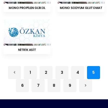
MONO PROPİLEN GLİKOL
MONO SODYUM GLUTOMAT
NİTRİK ASİT
1
2
3
4
5
6
7
8
9